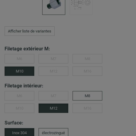
Afficher liste de variantes
Filetage extérieur M:
M6
M7
M8
M10
M12
M16
Filetage intérieur:
M6
M7
M8
M10
M12
M16
Surface:
Inox 304
électrozingué