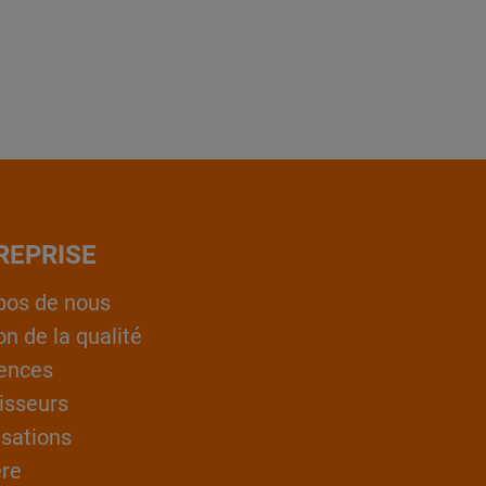
REPRISE
pos de nous
on de la qualité
ences
isseurs
isations
ère