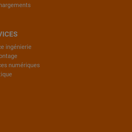
hargements
VICES
ce ingénierie
ontage
ces numériques
tique