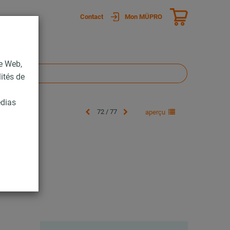
Contact
Mon MÜPRO
te Web,
lités de
édias
72 / 77
aperçu