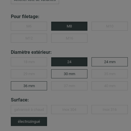
Pour filetage:
M6
M8
M10
M12
M16
Diamètre extérieur:
18 mm
24
24 mm
29 mm
30 mm
35 mm
36 mm
37 mm
40 mm
Surface:
galvanisé à chaud
Inox 304
Inox 316
électrozingué