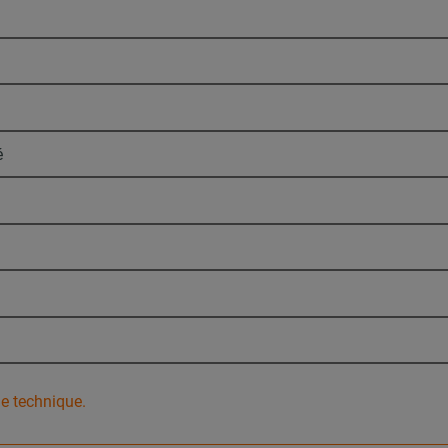
é
he technique.