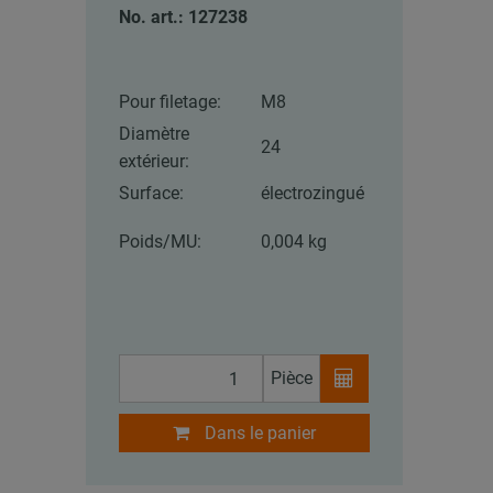
No. art.: 127238
Pour filetage:
M8
Diamètre
24
extérieur:
Surface:
électrozingué
Poids/MU:
0,004 kg
Pièce
Dans le panier