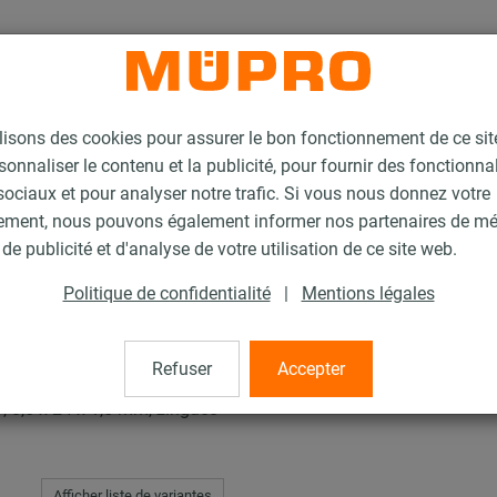
lisons des cookies pour assurer le bon fonctionnement de ce si
sonnaliser le contenu et la publicité, pour fournir des fonctionna
ociaux et pour analyser notre trafic. Si vous nous donnez votre
ement, nous pouvons également informer nos partenaires de m
Rondelle DÄMMGULAST®
de publicité et d'analyse de votre utilisation de ce site web.
Politique de confidentialité
|
Mentions légales
GULAST®
Refuser
Accepter
8,5 x 24 x 1,5 mm, zinguée
Afficher liste de variantes