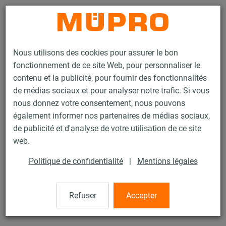
Contact
Nous utilisons des cookies pour assurer le bon
fonctionnement de ce site Web, pour personnaliser le
contenu et la publicité, pour fournir des fonctionnalités
de médias sociaux et pour analyser notre trafic. Si vous
nous donnez votre consentement, nous pouvons
Produits
Technique de fixation
Accessoires de montage
également informer nos partenaires de médias sociaux,
Tirefond tête hexagonale
de publicité et d'analyse de votre utilisation de ce site
46 / 77
web.
Politique de confidentialité
|
Mentions légales
Tirefond tête hexagonale
Refuser
Accepter
Tirefond tête hexagonale, DIN 571, H10 x 50 mm, zingué