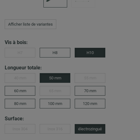
Afficher liste de variantes
Vis à bois:
H7
H8
H10
Longueur totale:
40 mm
50 mm
55 mm
60 mm
65 mm
70 mm
80 mm
100 mm
120 mm
Surface:
Inox 304
Inox 316
électrozingué