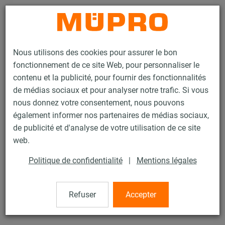
Contact
Nous utilisons des cookies pour assurer le bon
fonctionnement de ce site Web, pour personnaliser le
contenu et la publicité, pour fournir des fonctionnalités
de médias sociaux et pour analyser notre trafic. Si vous
nous donnez votre consentement, nous pouvons
Produits
Technique de fixation
Chevilles
également informer nos partenaires de médias sociaux,
Mèche avec mandrin SDS pour cheville mecanique
de publicité et d'analyse de votre utilisation de ce site
32 / 41
web.
Politique de confidentialité
|
Mentions légales
Mèche avec mandrin SDS pour
cheville mecanique
Refuser
Accepter