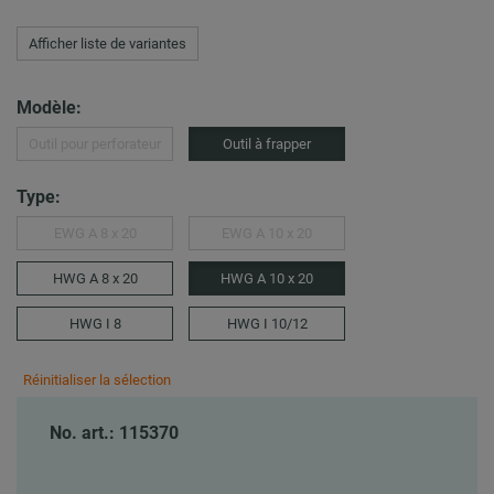
Afficher liste de variantes
Modèle:
Outil pour perforateur
Outil à frapper
Type:
EWG A 8 x 20
EWG A 10 x 20
HWG A 8 x 20
HWG A 10 x 20
HWG I 8
HWG I 10/12
Réinitialiser la sélection
No. art.: 115370