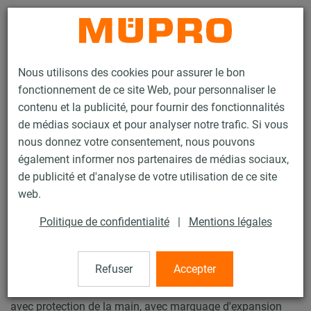
Contact
Nous utilisons des cookies pour assurer le bon
fonctionnement de ce site Web, pour personnaliser le
contenu et la publicité, pour fournir des fonctionnalités
de médias sociaux et pour analyser notre trafic. Si vous
nous donnez votre consentement, nous pouvons
Produits
Technique de fixation
Chevilles
également informer nos partenaires de médias sociaux,
Tamponnoir pour cheville mecanique
de publicité et d'analyse de votre utilisation de ce site
30 / 41
web.
Politique de confidentialité
|
Mentions légales
Tamponnoir pour cheville
mecanique
Refuser
Accepter
avec protection de la main, avec marquage d'expansion