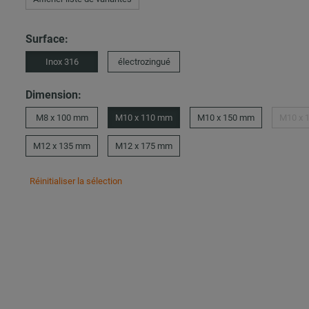
Surface:
Inox 316
électrozingué
Dimension:
M8 x 100 mm
M10 x 110 mm
M10 x 150 mm
M10 x 
M12 x 135 mm
M12 x 175 mm
Réinitialiser la sélection