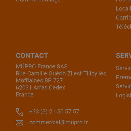
Local
Carri
Téléc
CONTACT
SER
MÜPRO France SAS
Servi
Rue Camille Guérin ZI est Tilloy les
Prém
Mofflaines BP 727
Servi
62031 Arras Cedex
France
Logis
+33 (3) 21 50 57 57
commercial@mupro.fr