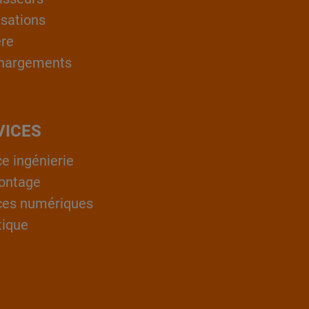
isations
ère
hargements
VICES
ce ingénierie
ontage
ces numériques
tique