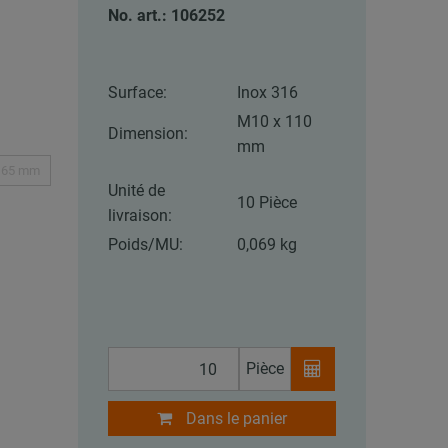
No. art.: 106252
Surface:
Inox 316
M10 x 110
Dimension:
mm
165 mm
Unité de
10 Pièce
livraison:
Poids/MU:
0,069 kg
Pièce
Dans le panier