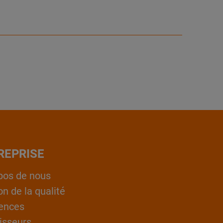
REPRISE
pos de nous
on de la qualité
ences
isseurs