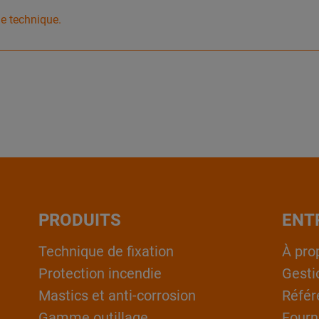
he technique.
PRODUITS
ENT
Technique de fixation
À pro
Protection incendie
Gesti
Mastics et anti-corrosion
Référ
Gamme outillage
Fourn