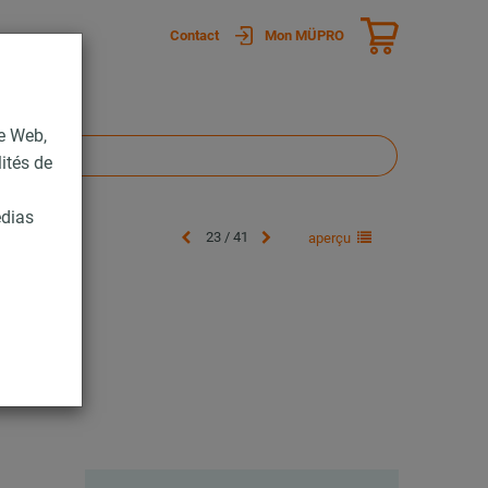
Contact
Mon MÜPRO
te Web,
lités de
édias
23 / 41
aperçu
lus