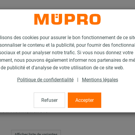
lisons des cookies pour assurer le bon fonctionnement de ce si
sonnaliser le contenu et la publicité, pour fournir des fonctionna
ociaux et pour analyser notre trafic. Si vous nous donnez votre
ement, nous pouvons également informer nos partenaires de m
scellement chimique XV Plus
de publicité et d'analyse de votre utilisation de ce site web.
Politique de confidentialité
|
Mentions légales
ellement chimique XV P
Refuser
Accepter
M10 x 110 mm, Inox 316
Afficher liste de variantes