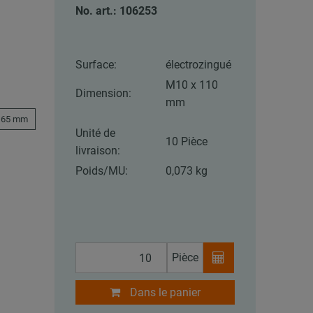
No. art.: 106253
Surface:
électrozingué
M10 x 110
Dimension:
mm
165 mm
Unité de
10 Pièce
livraison:
Poids/MU:
0,073 kg
Pièce
Dans le panier