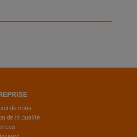
REPRISE
pos de nous
on de la qualité
ences
isseurs