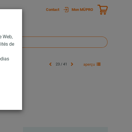
Contact
Mon MÜPRO
te Web,
lités de
édias
23 / 41
aperçu
lus