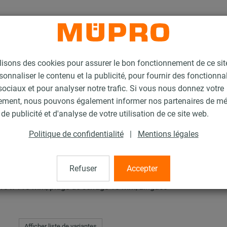
lisons des cookies pour assurer le bon fonctionnement de ce si
sonnaliser le contenu et la publicité, pour fournir des fonctionna
ociaux et pour analyser notre trafic. Si vous nous donnez votre
ement, nous pouvons également informer nos partenaires de m
scellement chimique XV Plus
de publicité et d'analyse de votre utilisation de ce site web.
Politique de confidentialité
|
Mentions légales
ellement chimique XV P
Refuser
Accepter
 M10 x 110 mm, plage de serrage 10 mm, zinguée
Afficher liste de variantes