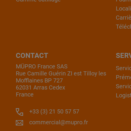
Local
Carri
Téléc
CONTACT
SER
MÜPRO France SAS
Servi
Rue Camille Guérin ZI est Tilloy les
Prém
Mofflaines BP 727
Servi
62031 Arras Cedex
France
Logis
+33 (3) 21 50 57 57
commercial@mupro.fr