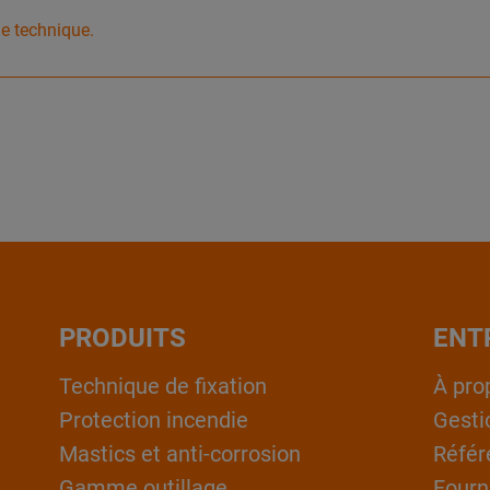
he technique.
PRODUITS
ENT
Technique de fixation
À pro
Protection incendie
Gesti
Mastics et anti-corrosion
Référ
Gamme outillage
Fourn