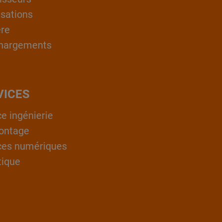
isations
ère
hargements
VICES
ce ingénierie
ontage
ces numériques
tique