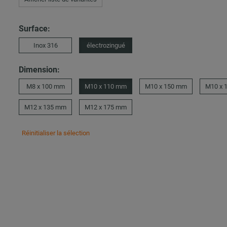
Surface:
Inox 316
électrozingué
Dimension:
M8 x 100 mm
M10 x 110 mm
M10 x 150 mm
M10 x 
M12 x 135 mm
M12 x 175 mm
Réinitialiser la sélection