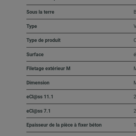
Sous la terre
B
Type
Type de produit
C
Surface
é
Filetage extérieur M
Dimension
eCl@ss 11.1
2
eCl@ss 7.1
2
Epaisseur de la pièce à fixer béton