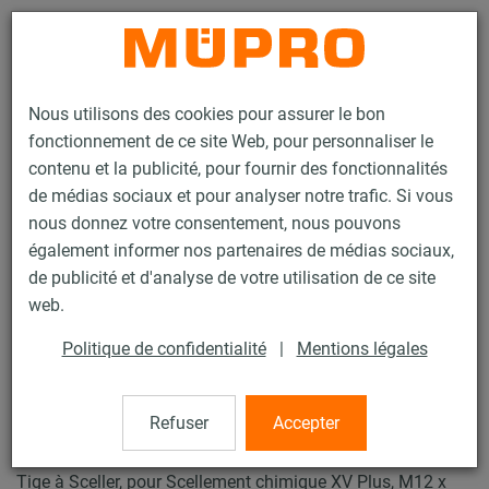
Contact
Nous utilisons des cookies pour assurer le bon
fonctionnement de ce site Web, pour personnaliser le
contenu et la publicité, pour fournir des fonctionnalités
de médias sociaux et pour analyser notre trafic. Si vous
nous donnez votre consentement, nous pouvons
Produits
Technique de fixation
Chevilles
également informer nos partenaires de médias sociaux,
Tige à sceller scellement chimique XV Plus
de publicité et d'analyse de votre utilisation de ce site
23 / 41
web.
Politique de confidentialité
|
Mentions légales
Tige à sceller scellement
chimique XV Plus
Refuser
Accepter
Tige à Sceller, pour Scellement chimique XV Plus, M12 x