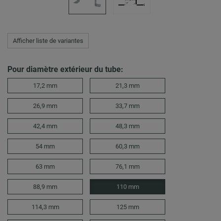
Afficher liste de variantes
Pour diamètre extérieur du tube:
17,2 mm
21,3 mm
26,9 mm
33,7 mm
42,4 mm
48,3 mm
54 mm
60,3 mm
63 mm
76,1 mm
88,9 mm
110 mm
114,3 mm
125 mm