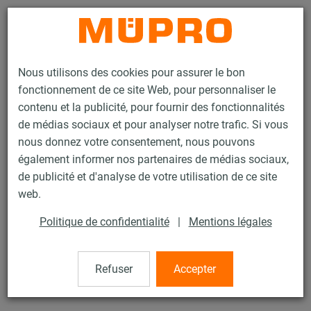
Contact
Nous utilisons des cookies pour assurer le bon
fonctionnement de ce site Web, pour personnaliser le
contenu et la publicité, pour fournir des fonctionnalités
de médias sociaux et pour analyser notre trafic. Si vous
nous donnez votre consentement, nous pouvons
Produits
Technique de fixation
Colliers
Collier PONTET
également informer nos partenaires de médias sociaux,
de publicité et d'analyse de votre utilisation de ce site
44 / 60
web.
Politique de confidentialité
|
Mentions légales
Collier PONTET
Refuser
Accepter
Collier Pontet sans garniture, 110 mm, 30 x 3 mm, trou non
débouchant M10, electrozingué