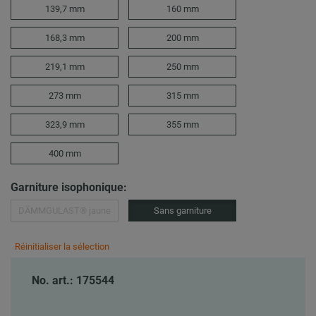
139,7 mm
160 mm
168,3 mm
200 mm
219,1 mm
250 mm
273 mm
315 mm
323,9 mm
355 mm
400 mm
Garniture isophonique:
DÄMMGULAST® jaune
Sans garniture
Réinitialiser la sélection
No. art.: 175544