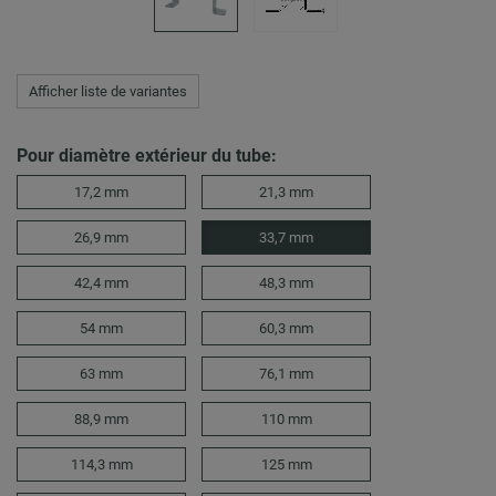
Afficher liste de variantes
Pour diamètre extérieur du tube:
17,2 mm
21,3 mm
26,9 mm
33,7 mm
42,4 mm
48,3 mm
54 mm
60,3 mm
63 mm
76,1 mm
88,9 mm
110 mm
114,3 mm
125 mm