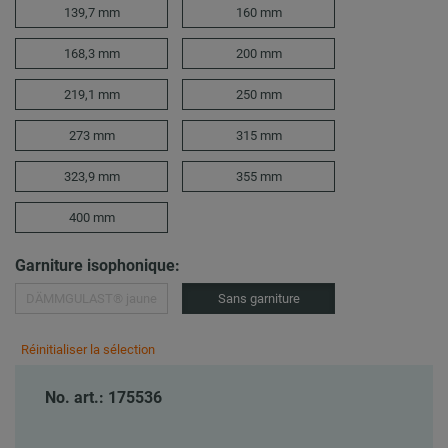
139,7 mm
160 mm
168,3 mm
200 mm
219,1 mm
250 mm
273 mm
315 mm
323,9 mm
355 mm
400 mm
Garniture isophonique:
DÄMMGULAST® jaune
Sans garniture
Réinitialiser la sélection
No. art.: 175536