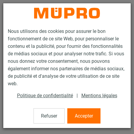
Contact
Nous utilisons des cookies pour assurer le bon
fonctionnement de ce site Web, pour personnaliser le
contenu et la publicité, pour fournir des fonctionnalités
de médias sociaux et pour analyser notre trafic. Si vous
nous donnez votre consentement, nous pouvons
Produits
Technique de fixation
Colliers
Collier PONTET
également informer nos partenaires de médias sociaux,
de publicité et d'analyse de votre utilisation de ce site
44 / 60
web.
Politique de confidentialité
|
Mentions légales
Collier PONTET
Refuser
Accepter
Collier Pontet sans garniture, 33,7 mm, 30 x 3 mm, trou non
débouchant M8, Electrozingué