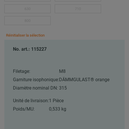
630
710
800
Réinitialiser la sélection
No. art.: 115227
Filetage:
M8
Garniture isophonique:
DÄMMGULAST® orange
Diamètre nominal DN:
315
Unité de livraison:
1 Pièce
Poids/MU:
0,533 kg