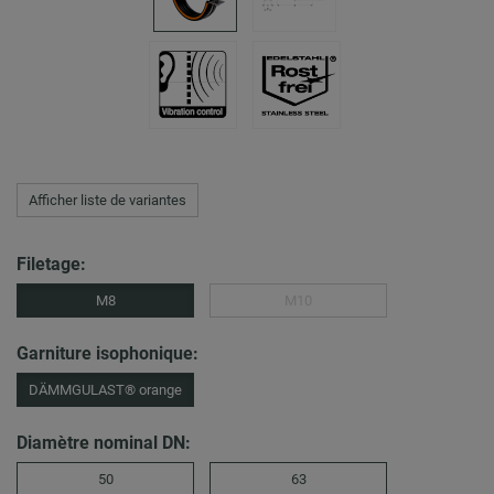
Afficher liste de variantes
Filetage:
M8
M10
Garniture isophonique:
DÄMMGULAST® orange
Diamètre nominal DN:
50
63