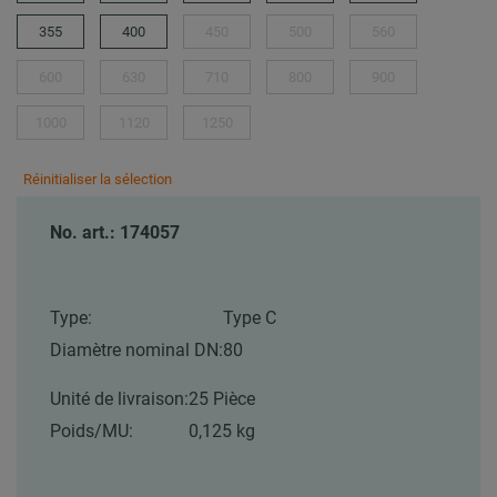
355
400
450
500
560
600
630
710
800
900
1000
1120
1250
Réinitialiser la sélection
No. art.: 174057
Type:
Type C
Diamètre nominal DN:
80
Unité de livraison:
25 Pièce
Poids/MU:
0,125 kg