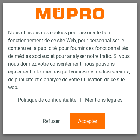
Contact
Nous utilisons des cookies pour assurer le bon
fonctionnement de ce site Web, pour personnaliser le
contenu et la publicité, pour fournir des fonctionnalités
de médias sociaux et pour analyser notre trafic. Si vous
nous donnez votre consentement, nous pouvons
Produits
Technique de fixation
Colliers
Collier SPIRO Type C
également informer nos partenaires de médias sociaux,
de publicité et d'analyse de votre utilisation de ce site
22 / 60
web.
Politique de confidentialité
|
Mentions légales
Collier SPIRO Type C
Refuser
Accepter
Collier pour gaine de ventilation, Typ C DÄMMGULAST®
noir, M8/M10, 80 mm, Zingué