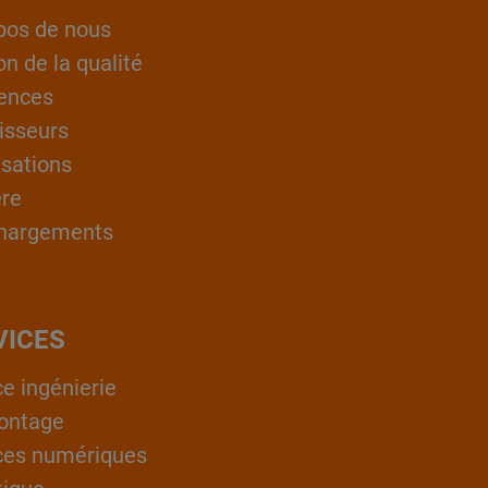
pos de nous
on de la qualité
ences
isseurs
isations
ère
hargements
VICES
ce ingénierie
ontage
ces numériques