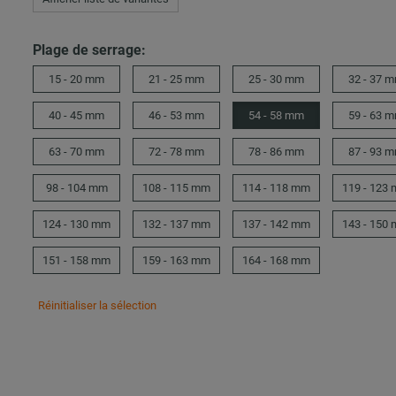
Plage de serrage:
15 - 20 mm
21 - 25 mm
25 - 30 mm
32 - 37 
40 - 45 mm
46 - 53 mm
54 - 58 mm
59 - 63 
63 - 70 mm
72 - 78 mm
78 - 86 mm
87 - 93 
98 - 104 mm
108 - 115 mm
114 - 118 mm
119 - 123
124 - 130 mm
132 - 137 mm
137 - 142 mm
143 - 150
151 - 158 mm
159 - 163 mm
164 - 168 mm
Réinitialiser la sélection