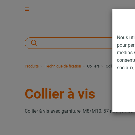
Nous uti
pour per
médias s
consent
Produits
Technique de fixation
Colliers
Collier à vis
sociaux, 
Collier à vis
Collier à vis avec garniture, M8/M10, 57 mm (54-58