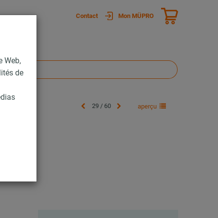
Contact
Mon MÜPRO
te Web,
lités de
édias
29 / 60
aperçu