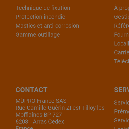
Technique de fixation
À pro
Protection incendie
Gesti
Mastics et anti-corrosion
Référ
Gamme outillage
Fourn
Local
Carri
Téléc
CONTACT
SER
MÜPRO France SAS
Servi
Rue Camille Guérin ZI est Tilloy les
Prém
Mofflaines BP 727
Servi
62031 Arras Cedex
France