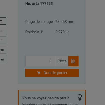
No. art.: 177553
mm
Plage de serrage:
54 - 58 mm
mm
Poids/MU:
0,070 kg
mm
 mm
 mm
Pièce
Dans le panier
Vous ne voyez pas de prix ?
Inscrivez-vous ou connectez-vous