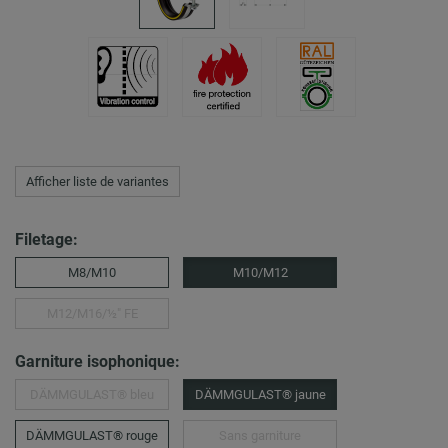
Afficher liste de variantes
Filetage:
M8/M10
M10/M12
M12/M16/½″ FE
Garniture isophonique:
DÄMMGULAST® bleu
DÄMMGULAST® jaune
DÄMMGULAST® rouge
Sans garniture