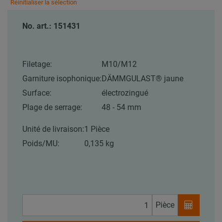
Réinitialiser la sélection
No. art.: 151431
Filetage:
M10/M12
Garniture isophonique:
DÄMMGULAST® jaune
Surface:
électrozingué
Plage de serrage:
48 - 54 mm
Unité de livraison:
1 Pièce
Poids/MU:
0,135 kg
Pièce