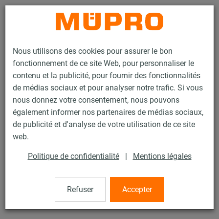
Contact
Nous utilisons des cookies pour assurer le bon
fonctionnement de ce site Web, pour personnaliser le
contenu et la publicité, pour fournir des fonctionnalités
de médias sociaux et pour analyser notre trafic. Si vous
nous donnez votre consentement, nous pouvons
Produits
Technique de fixation
Colliers
Collier à vis
également informer nos partenaires de médias sociaux,
de publicité et d'analyse de votre utilisation de ce site
16 / 60
web.
Politique de confidentialité
|
Mentions légales
Collier à vis
Refuser
Accepter
Collier à vis DÄMMGULAST® jaune, M10/M12, 1.1/2" (48-
54 mm), zingué