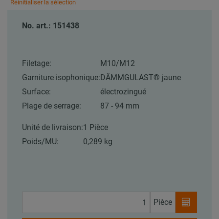
Réinitialiser la sélection
No. art.: 151438
Filetage:
M10/M12
Garniture isophonique:
DÄMMGULAST® jaune
Surface:
électrozingué
Plage de serrage:
87 - 94 mm
Unité de livraison:
1 Pièce
Poids/MU:
0,289 kg
Pièce