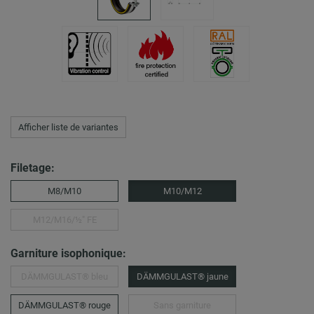
Afficher liste de variantes
Filetage:
M8/M10
M10/M12
M12/M16/½″ FE
Garniture isophonique:
DÄMMGULAST® bleu
DÄMMGULAST® jaune
DÄMMGULAST® rouge
Sans garniture