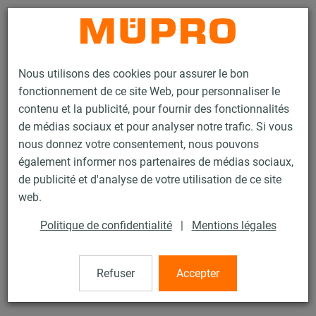
Contact
Nous utilisons des cookies pour assurer le bon
fonctionnement de ce site Web, pour personnaliser le
contenu et la publicité, pour fournir des fonctionnalités
de médias sociaux et pour analyser notre trafic. Si vous
nous donnez votre consentement, nous pouvons
Produits
Technique de fixation
Colliers
Collier à vis
également informer nos partenaires de médias sociaux,
de publicité et d'analyse de votre utilisation de ce site
16 / 60
web.
Politique de confidentialité
|
Mentions légales
Collier à vis
Refuser
Accepter
Collier à vis DÄMMGULAST® jaune, M10/M12, 3" (87-94
mm), zingué