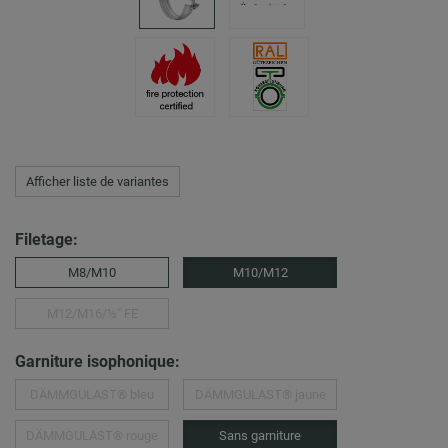
Afficher liste de variantes
Filetage:
M8/M10
M10/M12
M12/M16/½″ FE
Garniture isophonique:
DÄMMGULAST® bleu
DÄMMGULAST® jaune
DÄMMGULAST® rouge
Sans garniture