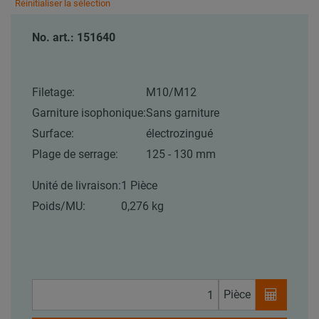
Réinitialiser la sélection
No. art.: 151640
Filetage:
M10/M12
Garniture isophonique:
Sans garniture
Surface:
électrozingué
Plage de serrage:
125 - 130 mm
Unité de livraison:
1 Pièce
Poids/MU:
0,276 kg
Pièce