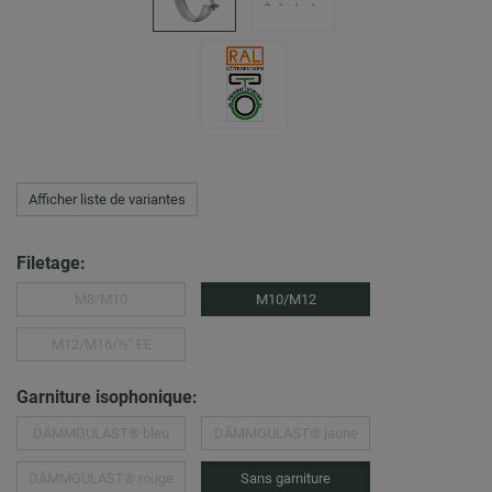
Afficher liste de variantes
Filetage:
M8/M10
M10/M12
M12/M16/½″ FE
Garniture isophonique:
DÄMMGULAST® bleu
DÄMMGULAST® jaune
DÄMMGULAST® rouge
Sans garniture