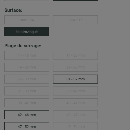
Surface:
Inox 304
Inox 316
électrozingué
Plage de serrage:
14 - 18 mm
14 - 20 mm
19 - 25 mm
21 - 26 mm
26 - 30 mm
31 - 37 mm
31 - 38 mm
35 - 42 mm
38 - 42 mm
40 - 47 mm
42 - 46 mm
43 - 47 mm
47 - 52 mm
48 - 54 mm