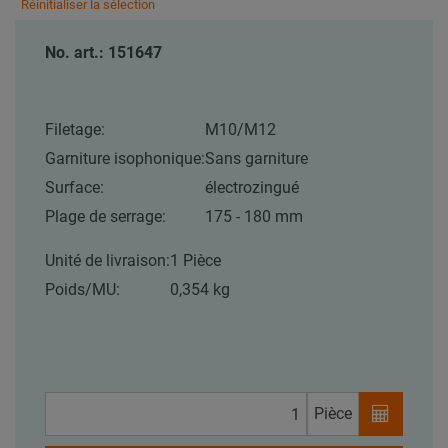
Réinitialiser la sélection
No. art.: 151647
Filetage:
M10/M12
Garniture isophonique:
Sans garniture
Surface:
électrozingué
Plage de serrage:
175 - 180 mm
Unité de livraison:
1 Pièce
Poids/MU:
0,354 kg
Pièce