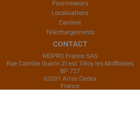
Fournisseurs
Localisations
Carrière
Téléchargements
CONTACT
MÜPRO France SAS
Rue Camille Guérin ZI est Tilloy les Mofflaines
BP 727
62031 Arras Cedex
France
+33 (3) 21 50 57 57
commercial@mupro.fr
SERVICES