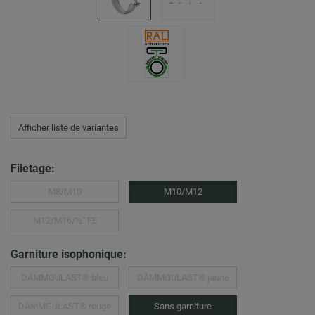
Afficher liste de variantes
Filetage:
M8/M10
M10/M12
M12/M16/½″ FE
Garniture isophonique:
DÄMMGULAST® bleu
DÄMMGULAST® jaune
DÄMMGULAST® rouge
Sans garniture