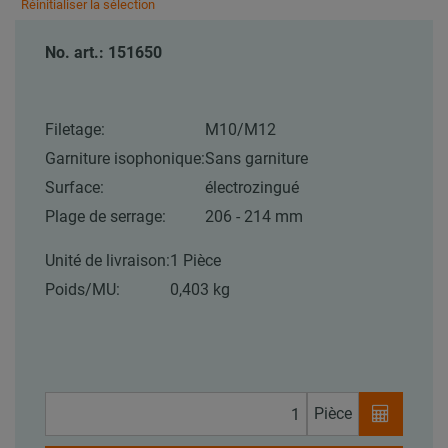
Réinitialiser la sélection
No. art.: 151650
Filetage:
M10/M12
Garniture isophonique:
Sans garniture
Surface:
électrozingué
Plage de serrage:
206 - 214 mm
Unité de livraison:
1 Pièce
Poids/MU:
0,403 kg
Pièce