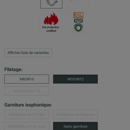
Afficher liste de variantes
Filetage:
M8/M10
M10/M12
M12/M16/½″ FE
Garniture isophonique:
DÄMMGULAST® bleu
DÄMMGULAST® jaune
DÄMMGULAST® rouge
Sans garniture