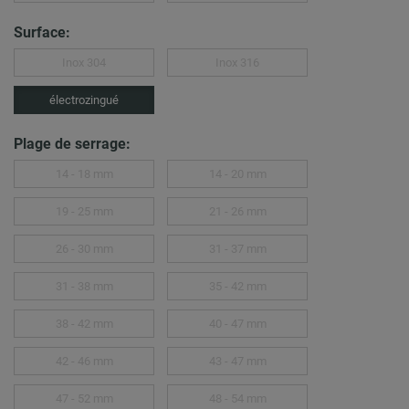
Surface:
Inox 304
Inox 316
électrozingué
Plage de serrage:
14 - 18 mm
14 - 20 mm
19 - 25 mm
21 - 26 mm
26 - 30 mm
31 - 37 mm
31 - 38 mm
35 - 42 mm
38 - 42 mm
40 - 47 mm
42 - 46 mm
43 - 47 mm
47 - 52 mm
48 - 54 mm