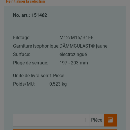
Réinitialiser la sélection
No. art.: 151462
Filetage:
M12/M16/½″ FE
Garniture isophonique:
DÄMMGULAST® jaune
Surface:
électrozingué
Plage de serrage:
197 - 203 mm
Unité de livraison:
1 Pièce
Poids/MU:
0,523 kg
Pièce