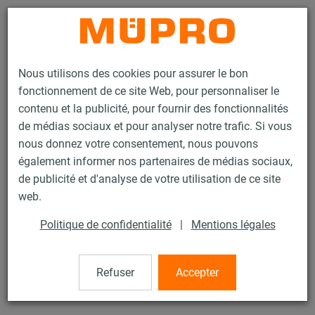
Contact
Nous utilisons des cookies pour assurer le bon
fonctionnement de ce site Web, pour personnaliser le
contenu et la publicité, pour fournir des fonctionnalités
de médias sociaux et pour analyser notre trafic. Si vous
nous donnez votre consentement, nous pouvons
Produits
Technique de fixation
Colliers
Collier à vis
également informer nos partenaires de médias sociaux,
de publicité et d'analyse de votre utilisation de ce site
16 / 60
web.
Politique de confidentialité
|
Mentions légales
Collier à vis
Refuser
Accepter
Collier à vis DÄMMGULAST® jaune, M12/M16, 1/2", 200
mm, zingué