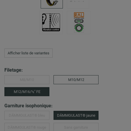
Afficher liste de variantes
Filetage:
M8/M10
M10/M12
M12/M16/½″ FE
Garniture isophonique:
DÄMMGULAST® bleu
DÄMMGULAST® jaune
DÄMMGULAST® rouge
Sans garniture