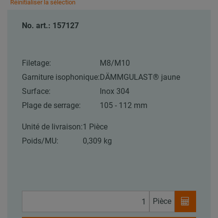
Réinitialiser la sélection
No. art.: 157127
Filetage:
M8/M10
Garniture isophonique:
DÄMMGULAST® jaune
Surface:
Inox 304
Plage de serrage:
105 - 112 mm
Unité de livraison:
1 Pièce
Poids/MU:
0,309 kg
Pièce