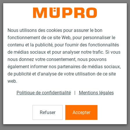
Contact
Nous utilisons des cookies pour assurer le bon
fonctionnement de ce site Web, pour personnaliser le
contenu et la publicité, pour fournir des fonctionnalités
de médias sociaux et pour analyser notre trafic. Si vous
nous donnez votre consentement, nous pouvons
Produits
Technique de fixation
Colliers
Collier à vis
également informer nos partenaires de médias sociaux,
de publicité et d'analyse de votre utilisation de ce site
16 / 60
web.
Politique de confidentialité
|
Mentions légales
Collier à vis
Refuser
Accepter
Collier à vis DÄMMGULAST® jaune, M8/M10, 110 mm
(108-112 mm), Inox 304