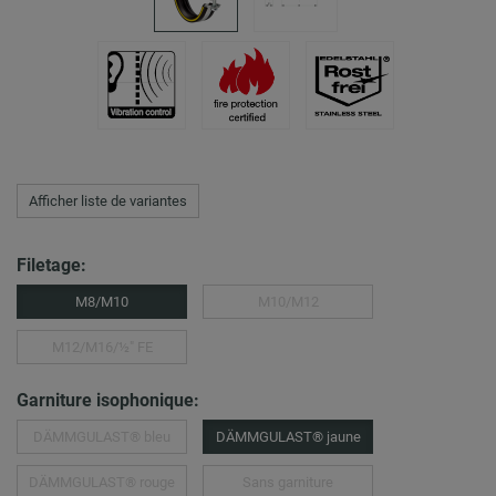
Afficher liste de variantes
Filetage:
M8/M10
M10/M12
M12/M16/½″ FE
Garniture isophonique:
DÄMMGULAST® bleu
DÄMMGULAST® jaune
DÄMMGULAST® rouge
Sans garniture