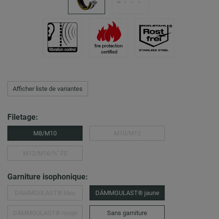
Afficher liste de variantes
Filetage:
M8/M10
M10/M12
M12/M16/½″ FE
Garniture isophonique:
DÄMMGULAST® bleu
DÄMMGULAST® jaune
DÄMMGULAST® rouge
Sans garniture