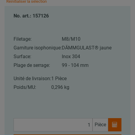
Réinitialiser la sélection
No. art.: 157126
Filetage:
M8/M10
Garniture isophonique:
DÄMMGULAST® jaune
Surface:
Inox 304
Plage de serrage:
99 - 104 mm
Unité de livraison:
1 Pièce
Poids/MU:
0,296 kg
Pièce