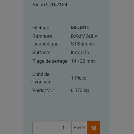
No. art.: 157134
Filetage:
M8/M10
Garniture
DÄMMGULA
isophonique:
ST® jaune
Surface:
Inox 316
Plage de serrage:
14 - 20 mm
Unité de
1 Pièce
livraison:
Poids/MU:
0,073 kg
Pièce