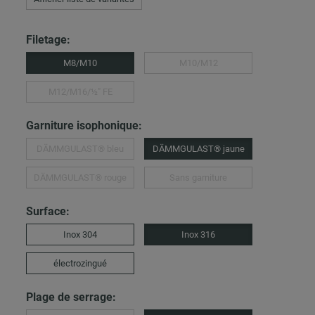
Filetage:
M8/M10
M10/M12
M12/M16/½″ FE
Garniture isophonique:
DÄMMGULAST® bleu
DÄMMGULAST® jaune
DÄMMGULAST® rouge
Sans garniture
Surface:
Inox 304
Inox 316
électrozingué
Plage de serrage: