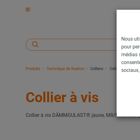
Nous uti
pour per
médias s
consent
Produits
Technique de fixation
Colliers
Collier à vis
sociaux, 
Collier à vis
Collier à vis DÄMMGULAST® jaune, M8/M10, 3/8" (