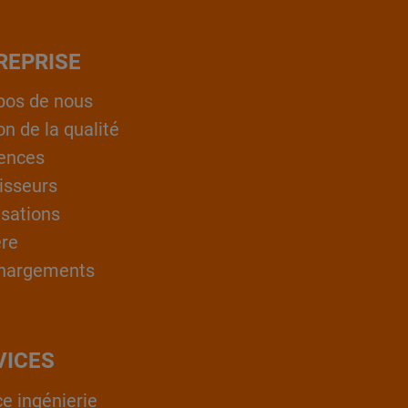
REPRISE
pos de nous
on de la qualité
ences
isseurs
isations
ère
hargements
VICES
ce ingénierie