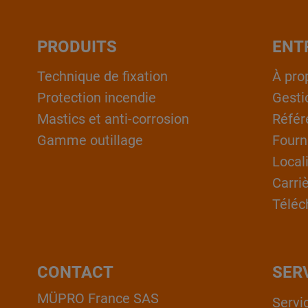
PRODUITS
ENT
Technique de fixation
À pro
Protection incendie
Gesti
Mastics et anti-corrosion
Référ
Gamme outillage
Fourn
Local
Carri
Téléc
CONTACT
SER
MÜPRO France SAS
Servi