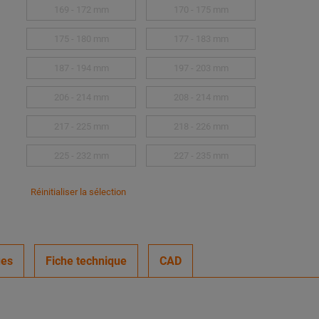
169 - 172 mm
170 - 175 mm
175 - 180 mm
177 - 183 mm
187 - 194 mm
197 - 203 mm
206 - 214 mm
208 - 214 mm
217 - 225 mm
218 - 226 mm
225 - 232 mm
227 - 235 mm
Réinitialiser la sélection
ues
Fiche technique
CAD