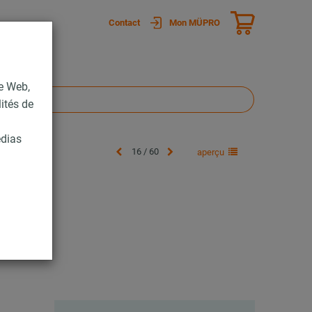
Contact
Mon MÜPRO
te Web,
lités de
édias
16 / 60
aperçu