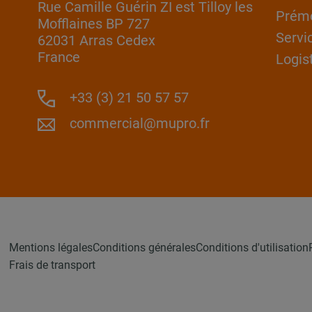
Rue Camille Guérin ZI est Tilloy les
Prém
Mofflaines BP 727
Servi
62031 Arras Cedex
France
Logis
+33 (3) 21 50 57 57
commercial@mupro.fr
Mentions légales
Conditions générales
Conditions d'utilisation
Frais de transport