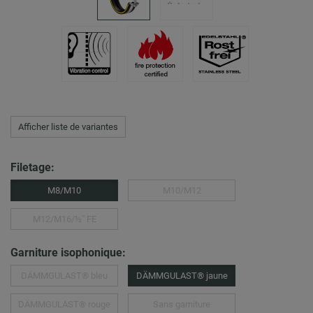
Afficher liste de variantes
Filetage:
M8/M10
M10/M12
M12/M16/½″ FE
Garniture isophonique:
DÄMMGULAST® bleu
DÄMMGULAST® jaune
DÄMMGULAST® rouge
Sans garniture