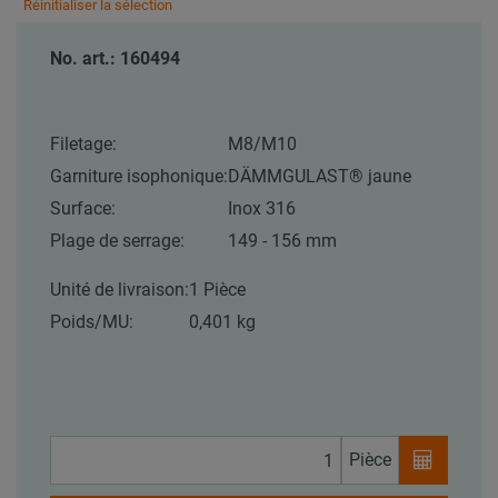
Réinitialiser la sélection
No. art.: 160494
Filetage:
M8/M10
Garniture isophonique:
DÄMMGULAST® jaune
Surface:
Inox 316
Plage de serrage:
149 - 156 mm
Unité de livraison:
1 Pièce
Poids/MU:
0,401 kg
Pièce