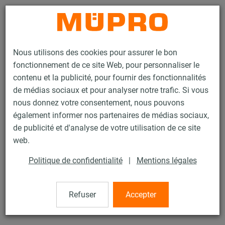
Contact
Nous utilisons des cookies pour assurer le bon
fonctionnement de ce site Web, pour personnaliser le
contenu et la publicité, pour fournir des fonctionnalités
de médias sociaux et pour analyser notre trafic. Si vous
nous donnez votre consentement, nous pouvons
Produits
Technique de fixation
Colliers
Collier à vis
également informer nos partenaires de médias sociaux,
de publicité et d'analyse de votre utilisation de ce site
16 / 60
web.
Politique de confidentialité
|
Mentions légales
Collier à vis
Refuser
Accepter
Collier à vis DÄMMGULAST® jaune, M8/M10, 1.1/2" (48-53
mm), Inox 316