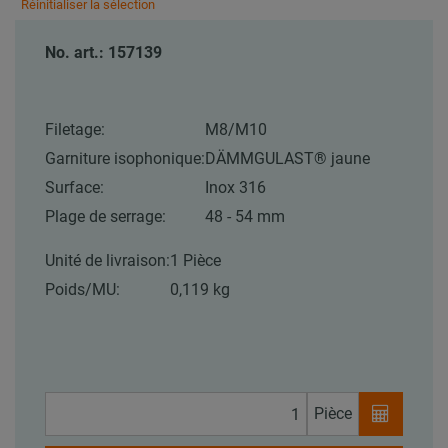
Réinitialiser la sélection
No. art.: 157139
Filetage:
M8/M10
Garniture isophonique:
DÄMMGULAST® jaune
Surface:
Inox 316
Plage de serrage:
48 - 54 mm
Unité de livraison:
1 Pièce
Poids/MU:
0,119 kg
Pièce