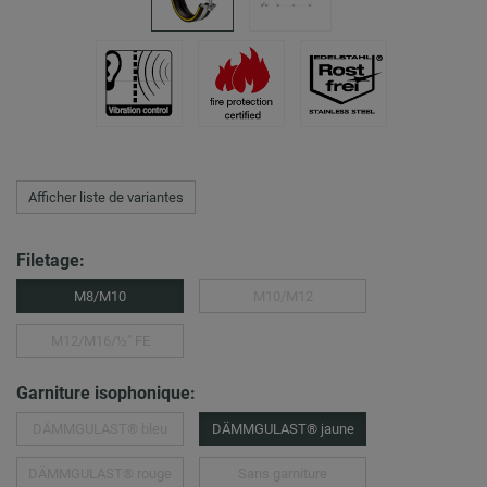
Afficher liste de variantes
Filetage:
M8/M10
M10/M12
M12/M16/½″ FE
Garniture isophonique:
DÄMMGULAST® bleu
DÄMMGULAST® jaune
DÄMMGULAST® rouge
Sans garniture