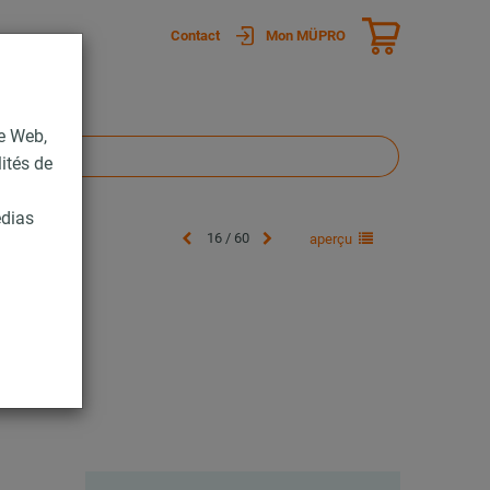
Contact
Mon MÜPRO
te Web,
lités de
édias
16 / 60
aperçu