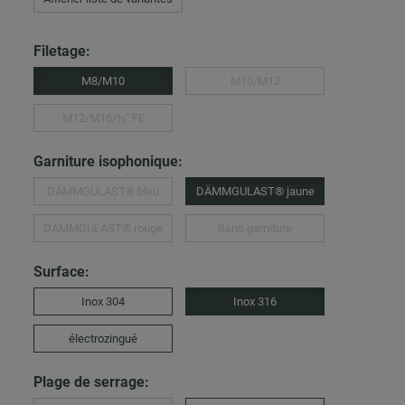
Filetage:
M8/M10
M10/M12
M12/M16/½″ FE
Garniture isophonique:
DÄMMGULAST® bleu
DÄMMGULAST® jaune
DÄMMGULAST® rouge
Sans garniture
Surface:
Inox 304
Inox 316
électrozingué
Plage de serrage: