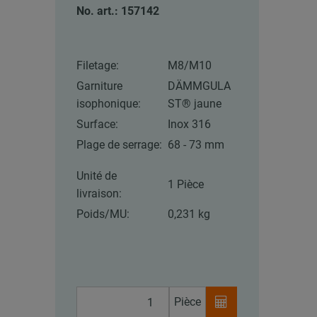
No. art.: 157142
Filetage:
M8/M10
Garniture
DÄMMGULA
isophonique:
ST® jaune
Surface:
Inox 316
Plage de serrage:
68 - 73 mm
Unité de
1 Pièce
livraison:
Poids/MU:
0,231 kg
Pièce