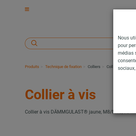
Nous uti
pour per
médias s
consent
Produits
Technique de fixation
Colliers
Collier à vis
sociaux, 
Collier à vis
Collier à vis DÄMMGULAST® jaune, M8/M10, 70 mm