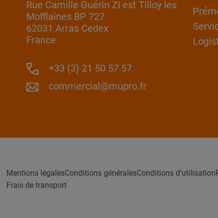
Rue Camille Guérin ZI est Tilloy les
Prém
Mofflaines BP 727
Servi
62031 Arras Cedex
France
Logis
+33 (3) 21 50 57 57
commercial@mupro.fr
Mentions légales
Conditions générales
Conditions d'utilisation
Frais de transport