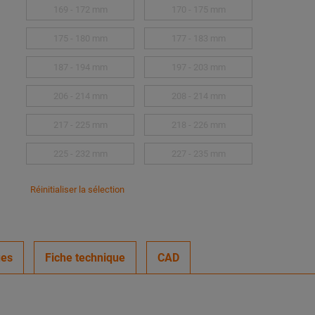
169 - 172 mm
170 - 175 mm
175 - 180 mm
177 - 183 mm
187 - 194 mm
197 - 203 mm
206 - 214 mm
208 - 214 mm
217 - 225 mm
218 - 226 mm
225 - 232 mm
227 - 235 mm
Réinitialiser la sélection
ues
Fiche technique
CAD