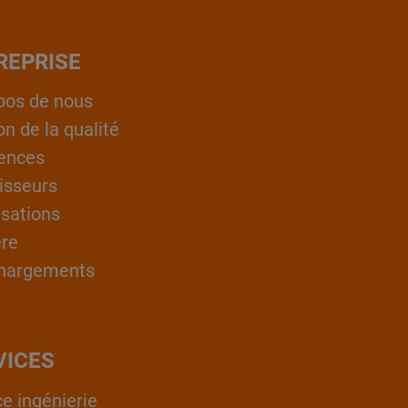
REPRISE
pos de nous
on de la qualité
ences
isseurs
isations
ère
hargements
VICES
ce ingénierie