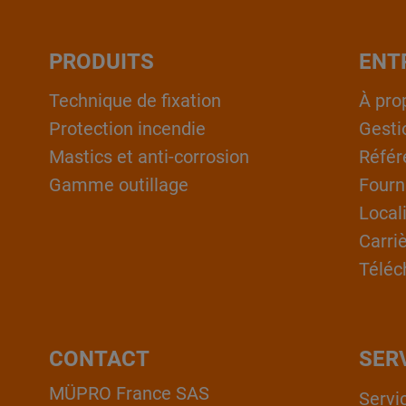
PRODUITS
ENT
Technique de fixation
À pro
Protection incendie
Gesti
Mastics et anti-corrosion
Référ
Gamme outillage
Fourn
Local
Carri
Téléc
CONTACT
SER
MÜPRO France SAS
Servi