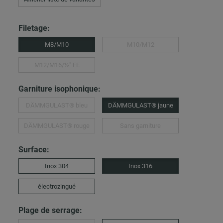
Filetage:
M8/M10
M10/M12
M12/M16/½″ FE
Garniture isophonique:
DÄMMGULAST® bleu
DÄMMGULAST® jaune
DÄMMGULAST® rouge
Sans garniture
Surface:
Inox 304
Inox 316
électrozingué
Plage de serrage: