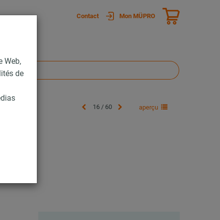
Contact
Mon MÜPRO
te Web,
lités de
édias
16 / 60
aperçu