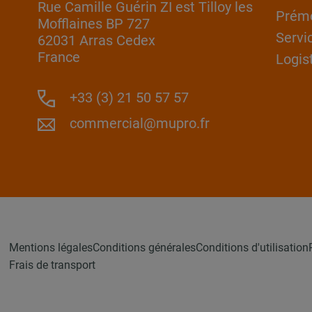
Rue Camille Guérin ZI est Tilloy les
Prém
Mofflaines BP 727
Servi
62031 Arras Cedex
France
Logis
+33 (3) 21 50 57 57
commercial@mupro.fr
Mentions légales
Conditions générales
Conditions d'utilisation
Frais de transport