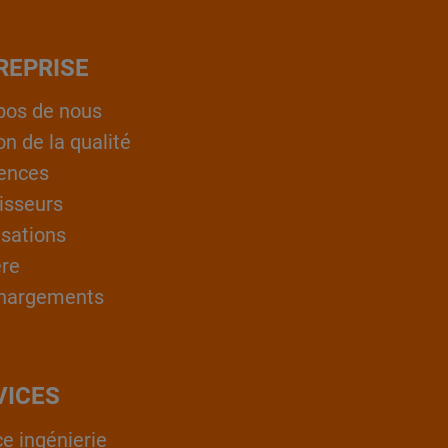
REPRISE
pos de nous
on de la qualité
ences
isseurs
isations
ère
hargements
VICES
ce ingénierie