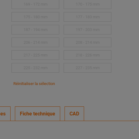
169 - 172 mm
170 - 175 mm
175 - 180 mm
177 - 183 mm
187 - 194 mm
197 - 203 mm
206 - 214 mm
208 - 214 mm
217 - 225 mm
218 - 226 mm
225 - 232 mm
227 - 235 mm
Réinitialiser la sélection
ues
Fiche technique
CAD