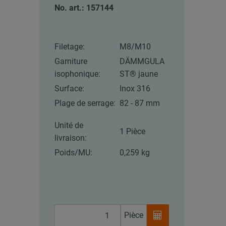
No. art.: 157144
Filetage:
M8/M10
Garniture
DÄMMGULA
isophonique:
ST® jaune
Surface:
Inox 316
Plage de serrage:
82 - 87 mm
Unité de
1 Pièce
livraison:
Poids/MU:
0,259 kg
Pièce