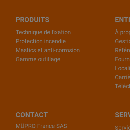
PRODUITS
ENT
Technique de fixation
À pro
Protection incendie
Gesti
Mastics et anti-corrosion
Référ
Gamme outillage
Fourn
Local
Carri
Téléc
CONTACT
SER
MÜPRO France SAS
Servi