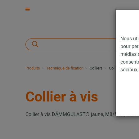
Nous uti
pour per
médias s
consent
Produits
Technique de fixation
Colliers
Collier à vis
sociaux, 
Collier à vis
Collier à vis DÄMMGULAST® jaune, M8/M10, 83 mm