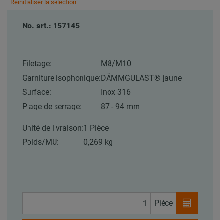
Réinitialiser la sélection
No. art.: 157145
Filetage:
M8/M10
Garniture isophonique:
DÄMMGULAST® jaune
Surface:
Inox 316
Plage de serrage:
87 - 94 mm
Unité de livraison:
1 Pièce
Poids/MU:
0,269 kg
Pièce