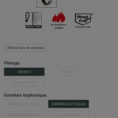
Afficher liste de variantes
Filetage:
M8/M10
M10/M12
M12/M16/½″ FE
Garniture isophonique:
DÄMMGULAST® bleu
DÄMMGULAST® jaune
DÄMMGULAST® rouge
Sans garniture