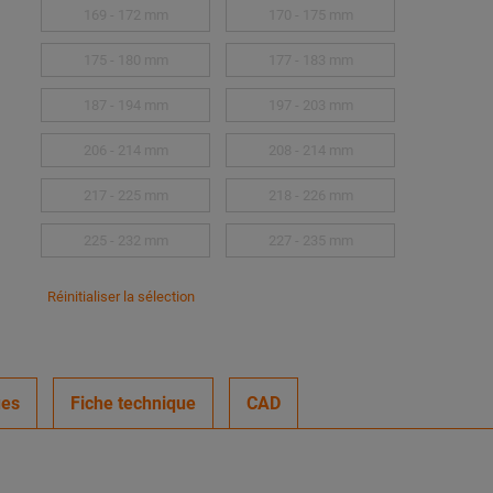
169 - 172 mm
170 - 175 mm
175 - 180 mm
177 - 183 mm
187 - 194 mm
197 - 203 mm
206 - 214 mm
208 - 214 mm
217 - 225 mm
218 - 226 mm
225 - 232 mm
227 - 235 mm
Réinitialiser la sélection
ues
Fiche technique
CAD