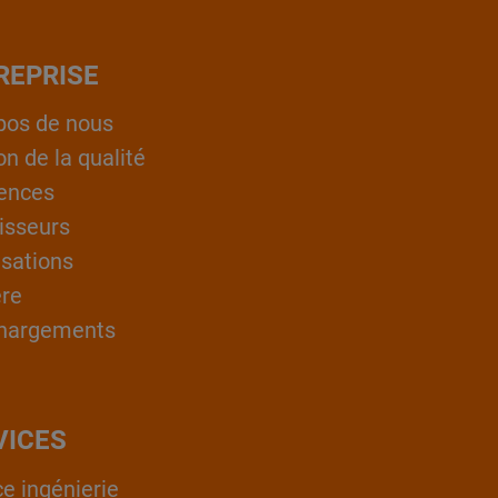
REPRISE
pos de nous
on de la qualité
ences
isseurs
isations
ère
hargements
VICES
ce ingénierie