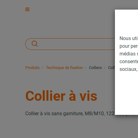
Nous uti
pour per
médias s
consent
Produits
Technique de fixation
Colliers
Collier à vis
sociaux, 
Collier à vis
Collier à vis sans garniture, M8/M10, 122 mm (118