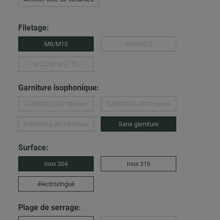
Filetage:
M8/M10
M10/M12
M12/M16/½″ FE
Garniture isophonique:
DÄMMGULAST® bleu
DÄMMGULAST® jaune
DÄMMGULAST® rouge
Sans garniture
Surface:
Inox 304
Inox 316
électrozingué
Plage de serrage: