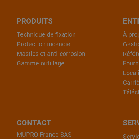
PRODUITS
ENT
Technique de fixation
À pro
Protection incendie
Gesti
Mastics et anti-corrosion
Référ
Gamme outillage
Fourn
Local
Carri
Téléc
CONTACT
SER
MÜPRO France SAS
Servi