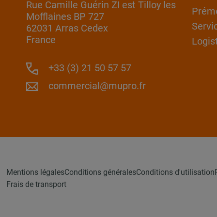
Rue Camille Guérin ZI est Tilloy les
Prém
Mofflaines BP 727
Servi
62031 Arras Cedex
France
Logis
+33 (3) 21 50 57 57
commercial@mupro.fr
Mentions légales
Conditions générales
Conditions d'utilisation
Frais de transport