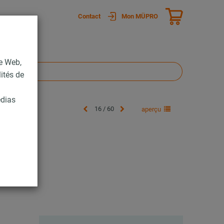
Contact
Mon MÜPRO
te Web,
lités de
édias
16 / 60
aperçu