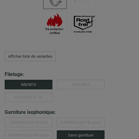
Afficher liste de variantes
Filetage:
M8/M10
M10/M12
M12/M16/½″ FE
Garniture isophonique:
DÄMMGULAST® bleu
DÄMMGULAST® jaune
DÄMMGULAST® rouge
Sans garniture