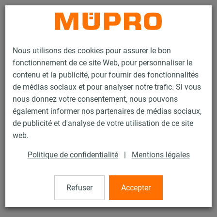
Contact
Nous utilisons des cookies pour assurer le bon
fonctionnement de ce site Web, pour personnaliser le
contenu et la publicité, pour fournir des fonctionnalités
de médias sociaux et pour analyser notre trafic. Si vous
nous donnez votre consentement, nous pouvons
Produits
Technique de fixation
Colliers
Collier à vis
également informer nos partenaires de médias sociaux,
de publicité et d'analyse de votre utilisation de ce site
16 / 60
web.
Politique de confidentialité
|
Mentions légales
Collier à vis
Refuser
Accepter
Collier à vis sans garniture, M8/M10, 1/2" (20-23 mm), Inox
304