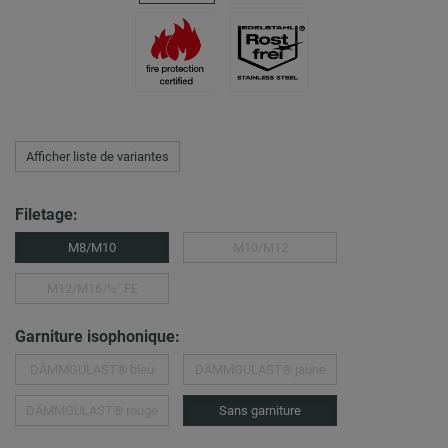
Afficher liste de variantes
Filetage:
M8/M10
M10/M12
M12/M16/½″ FE
Garniture isophonique:
DÄMMGULAST® bleu
DÄMMGULAST® jaune
DÄMMGULAST® rouge
Sans garniture