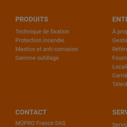
PRODUITS
ENT
Technique de fixation
À pro
Protection incendie
Gesti
Mastics et anti-corrosion
Référ
Gamme outillage
Fourn
Local
Carri
Téléc
CONTACT
SER
MÜPRO France SAS
Servi