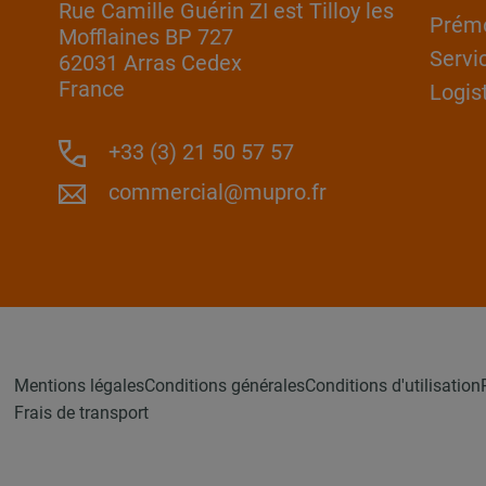
Rue Camille Guérin ZI est Tilloy les
Prém
Mofflaines BP 727
Servi
62031 Arras Cedex
France
Logis
+33 (3) 21 50 57 57
commercial@mupro.fr
Mentions légales
Conditions générales
Conditions d'utilisation
Frais de transport