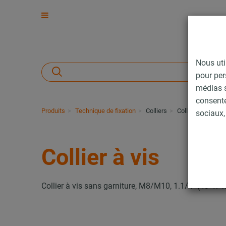
Nous uti
pour per
médias s
consent
Produits
Technique de fixation
Colliers
Collier à vis
sociaux, 
Collier à vis
Collier à vis sans garniture, M8/M10, 1.1/4" (43-47