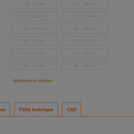
169 - 172 mm
170 - 175 mm
175 - 180 mm
177 - 183 mm
187 - 194 mm
197 - 203 mm
206 - 214 mm
208 - 214 mm
217 - 225 mm
218 - 226 mm
225 - 232 mm
227 - 235 mm
Réinitialiser la sélection
ues
Fiche technique
CAD