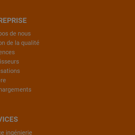
REPRISE
pos de nous
on de la qualité
ences
isseurs
isations
ère
hargements
VICES
ce ingénierie