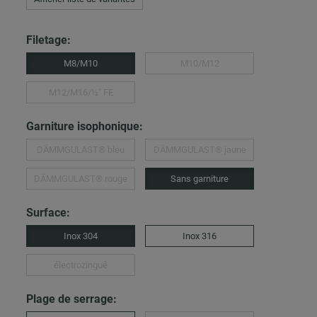
Filetage:
M8/M10
M10/M12
M12/M16/½″ FE
Garniture isophonique:
DÄMMGULAST® bleu
DÄMMGULAST® jaune
DÄMMGULAST® rouge
Sans garniture
Surface:
Inox 304
Inox 316
électrozingué
Plage de serrage: