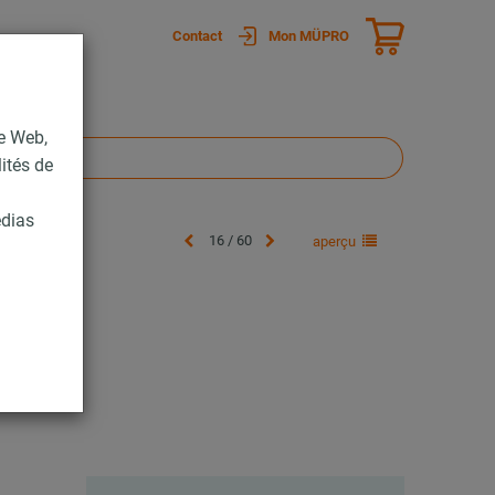
Contact
Mon MÜPRO
te Web,
lités de
édias
16 / 60
aperçu