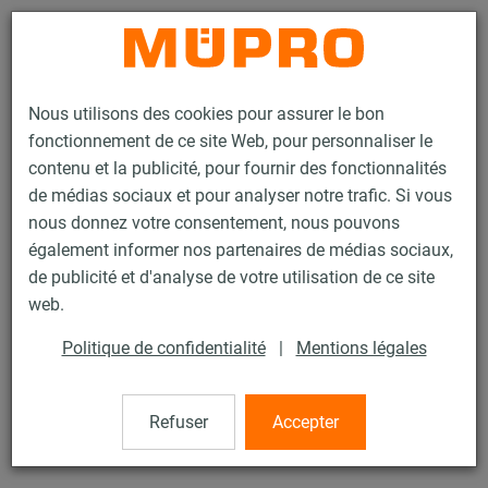
Contact
Nous utilisons des cookies pour assurer le bon
fonctionnement de ce site Web, pour personnaliser le
contenu et la publicité, pour fournir des fonctionnalités
de médias sociaux et pour analyser notre trafic. Si vous
nous donnez votre consentement, nous pouvons
Produits
Technique de fixation
Colliers
Collier à vis
également informer nos partenaires de médias sociaux,
de publicité et d'analyse de votre utilisation de ce site
16 / 60
web.
Politique de confidentialité
|
Mentions légales
Collier à vis
Refuser
Accepter
Collier à vis sans garniture, M8/M10, 1.1/2" (47-52 mm),
Inox 316