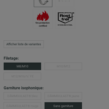
Afficher liste de variantes
Filetage:
M8/M10
M10/M12
M12/M16/½″ FE
Garniture isophonique:
DÄMMGULAST® bleu
DÄMMGULAST® jaune
DÄMMGULAST® rouge
Sans garniture