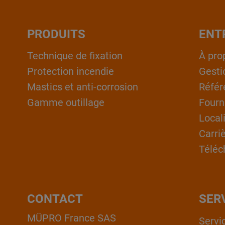
PRODUITS
ENT
Technique de fixation
À pro
Protection incendie
Gesti
Mastics et anti-corrosion
Référ
Gamme outillage
Fourn
Local
Carri
Téléc
CONTACT
SER
MÜPRO France SAS
Servi