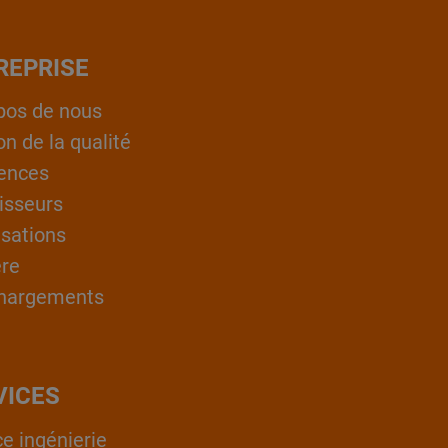
REPRISE
pos de nous
on de la qualité
ences
isseurs
isations
ère
hargements
VICES
ce ingénierie