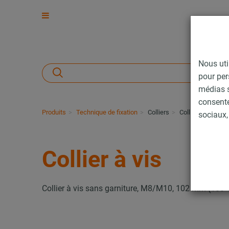
Nous uti
pour per
médias s
consent
Produits
Technique de fixation
Colliers
Collier à vis
sociaux, 
Collier à vis
Collier à vis sans garniture, M8/M10, 102 mm (100