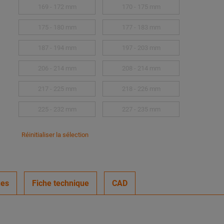
169 - 172 mm
170 - 175 mm
175 - 180 mm
177 - 183 mm
187 - 194 mm
197 - 203 mm
206 - 214 mm
208 - 214 mm
217 - 225 mm
218 - 226 mm
225 - 232 mm
227 - 235 mm
Réinitialiser la sélection
ues
Fiche technique
CAD