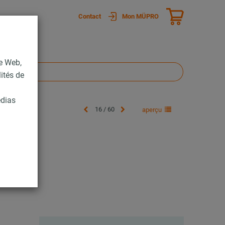
Contact
Mon MÜPRO
te Web,
lités de
édias
16 / 60
aperçu