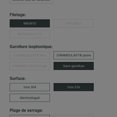
Filetage:
M8/M10
M10/M12
M12/M16/½″ FE
Garniture isophonique:
DÄMMGULAST® bleu
DÄMMGULAST® jaune
DÄMMGULAST® rouge
Sans garniture
Surface:
Inox 304
Inox 316
électrozingué
Plage de serrage: