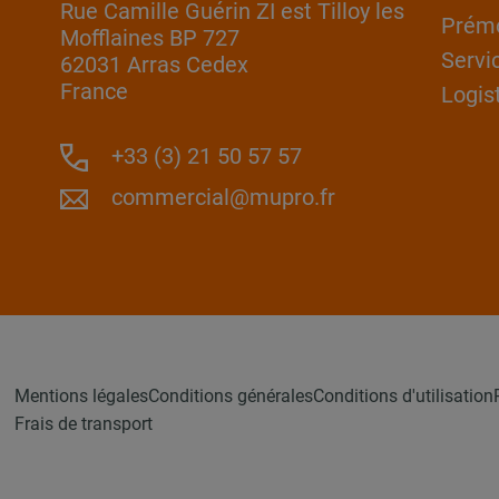
Rue Camille Guérin ZI est Tilloy les
Prém
Mofflaines BP 727
Servi
62031 Arras Cedex
France
Logis
+33 (3) 21 50 57 57
commercial@mupro.fr
Mentions légales
Conditions générales
Conditions d'utilisation
Frais de transport