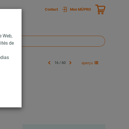
Contact
Mon MÜPRO
te Web,
lités de
édias
16 / 60
aperçu