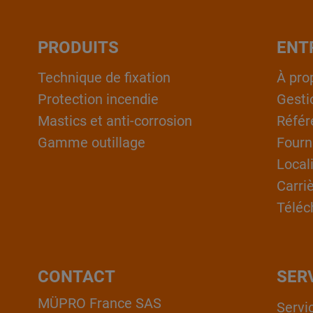
PRODUITS
ENT
Technique de fixation
À pro
Protection incendie
Gesti
Mastics et anti-corrosion
Référ
Gamme outillage
Fourn
Local
Carri
Téléc
CONTACT
SER
MÜPRO France SAS
Servi