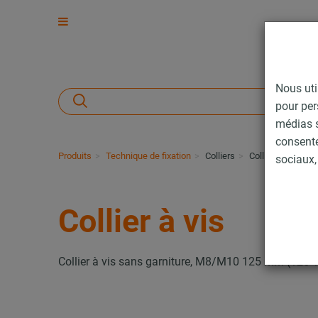
Nous uti
pour per
médias s
consent
Produits
Technique de fixation
Colliers
Collier à vis
sociaux, 
Collier à vis
Collier à vis sans garniture, M8/M10 125 mm (125-