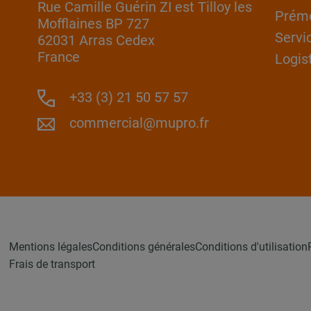
Rue Camille Guérin ZI est Tilloy les
Prém
Mofflaines BP 727
Servi
62031 Arras Cedex
France
Logis
+33 (3) 21 50 57 57
commercial@mupro.fr
Mentions légales
Conditions générales
Conditions d'utilisation
Frais de transport