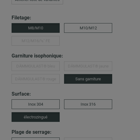
Filetage:
M8/M10
M10/M12
M12/M16/½″ FE
Garniture isophonique:
DÄMMGULAST® bleu
DÄMMGULAST® jaune
DÄMMGULAST® rouge
Sans garniture
Surface:
Inox 304
Inox 316
électrozingué
Plage de serrage: