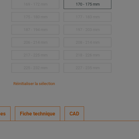
169 - 172 mm
170 - 175 mm
175 - 180 mm
177 - 183 mm
187 - 194 mm
197 - 203 mm
206 - 214 mm
208 - 214 mm
217 - 225 mm
218 - 226 mm
225 - 232 mm
227 - 235 mm
Réinitialiser la sélection
ues
Fiche technique
CAD