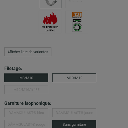
Afficher liste de variantes
Filetage:
M8/M10
M10/M12
M12/M16/½″ FE
Garniture isophonique:
DÄMMGULAST® bleu
DÄMMGULAST® jaune
DÄMMGULAST® rouge
Sans garniture