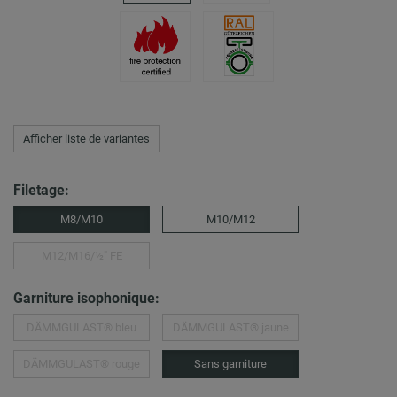
Afficher liste de variantes
Filetage:
M8/M10
M10/M12
M12/M16/½″ FE
Garniture isophonique:
DÄMMGULAST® bleu
DÄMMGULAST® jaune
DÄMMGULAST® rouge
Sans garniture