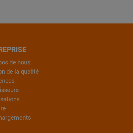
REPRISE
pos de nous
on de la qualité
ences
isseurs
isations
ère
hargements