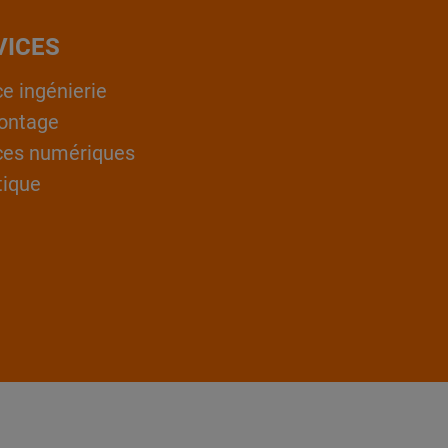
VICES
ce ingénierie
ontage
ces numériques
tique