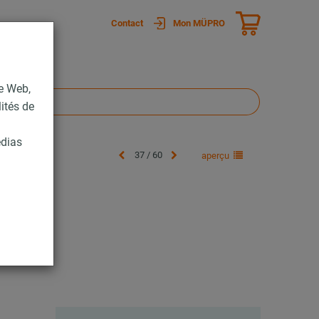
Contact
Mon MÜPRO
te Web,
lités de
édias
37 / 60
aperçu