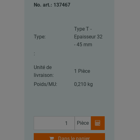
No. art.: 137467
Type T -
Type:
Epaisseur 32
- 45 mm
:
Unité de
1 Pièce
livraison:
Poids/MU:
0,210 kg
Pièce
Dans le panier