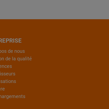
REPRISE
pos de nous
on de la qualité
ences
isseurs
isations
ère
hargements