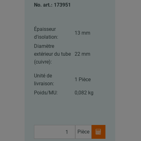
No. art.: 173951
Épaisseur
13 mm
d'isolation:
Diamètre
extérieur du tube
22 mm
(cuivre):
Unité de
1 Pièce
livraison:
Poids/MU:
0,082 kg
Pièce