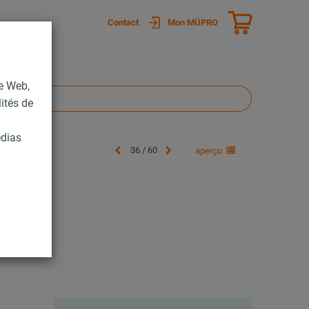
Contact
Mon MÜPRO
te Web,
lités de
édias
36 / 60
aperçu