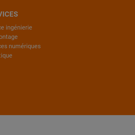
VICES
ce ingénierie
ontage
ces numériques
tique