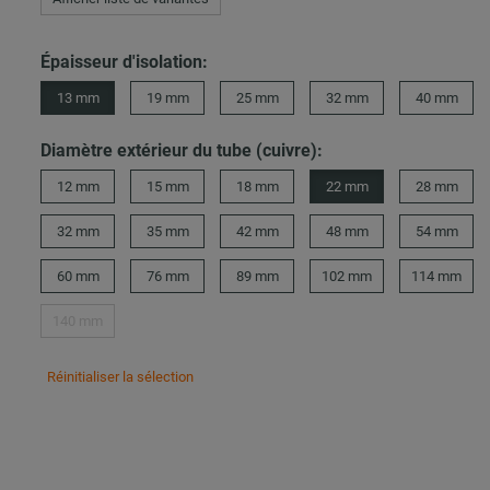
Épaisseur d'isolation:
13 mm
19 mm
25 mm
32 mm
40 mm
Diamètre extérieur du tube (cuivre):
12 mm
15 mm
18 mm
22 mm
28 mm
32 mm
35 mm
42 mm
48 mm
54 mm
60 mm
76 mm
89 mm
102 mm
114 mm
140 mm
Réinitialiser la sélection