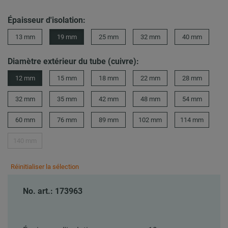
Épaisseur d'isolation:
13 mm
19 mm
25 mm
32 mm
40 mm
Diamètre extérieur du tube (cuivre):
12 mm
15 mm
18 mm
22 mm
28 mm
32 mm
35 mm
42 mm
48 mm
54 mm
60 mm
76 mm
89 mm
102 mm
114 mm
140 mm
Réinitialiser la sélection
No. art.: 173963