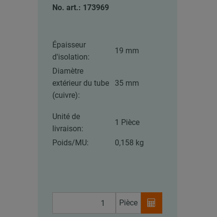
No. art.: 173969
Épaisseur
19 mm
d'isolation:
Diamètre
extérieur du tube
35 mm
(cuivre):
Unité de
1 Pièce
livraison:
Poids/MU:
0,158 kg
Pièce