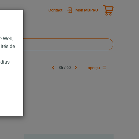
Contact
Mon MÜPRO
te Web,
lités de
édias
36 / 60
aperçu