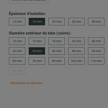
Épaisseur d'isolation:
13 mm
19 mm
25 mm
32 mm
40 mm
Diamètre extérieur du tube (cuivre):
12 mm
15 mm
18 mm
22 mm
28 mm
32 mm
35 mm
42 mm
48 mm
54 mm
60 mm
76 mm
89 mm
102 mm
114 mm
140 mm
Réinitialiser la sélection