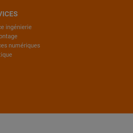
VICES
ce ingénierie
ontage
ces numériques
tique