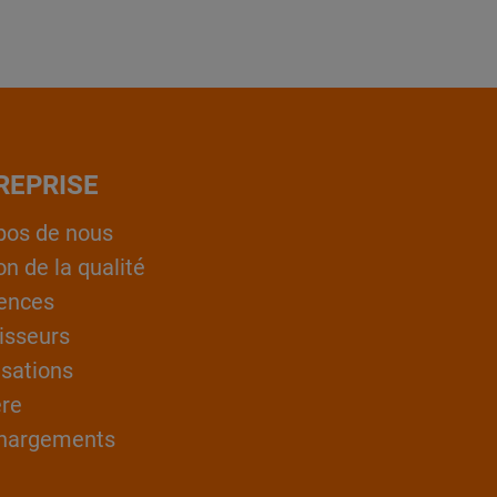
REPRISE
pos de nous
on de la qualité
ences
isseurs
isations
ère
hargements