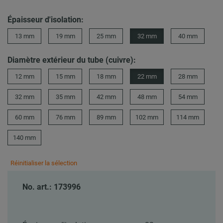
Épaisseur d'isolation:
13 mm
19 mm
25 mm
32 mm
40 mm
Diamètre extérieur du tube (cuivre):
12 mm
15 mm
18 mm
22 mm
28 mm
32 mm
35 mm
42 mm
48 mm
54 mm
60 mm
76 mm
89 mm
102 mm
114 mm
140 mm
Réinitialiser la sélection
No. art.: 173996