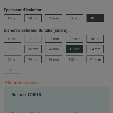
Épaisseur d'isolation:
13 mm
19 mm
25 mm
32 mm
40 mm
Diamètre extérieur du tube (cuivre):
12 mm
15 mm
18 mm
22 mm
28 mm
32 mm
35 mm
42 mm
48 mm
54 mm
60 mm
76 mm
89 mm
102 mm
114 mm
140 mm
Réinitialiser la sélection
No. art.: 174015