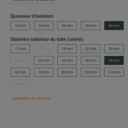
Épaisseur d'isolation:
13 mm
19 mm
25 mm
32 mm
40 mm
Diamètre extérieur du tube (cuivre):
12 mm
15 mm
18 mm
22 mm
28 mm
32 mm
35 mm
42 mm
48 mm
54 mm
60 mm
76 mm
89 mm
102 mm
114 mm
140 mm
Réinitialiser la sélection