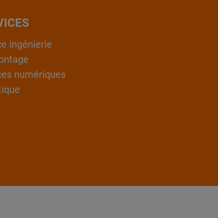
VICES
ce ingénierie
ontage
ces numériques
tique