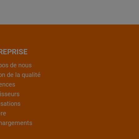
REPRISE
pos de nous
on de la qualité
ences
isseurs
isations
ère
hargements