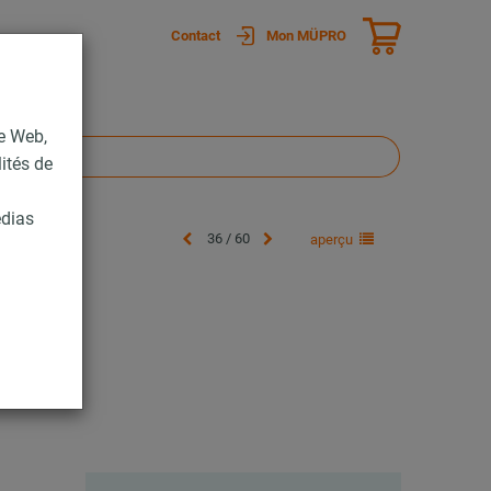
Contact
Mon MÜPRO
te Web,
lités de
édias
36 / 60
aperçu