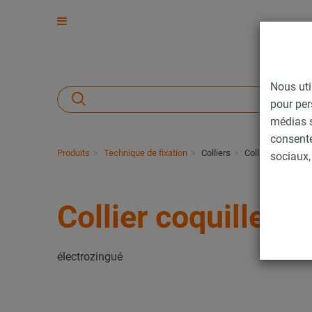
Nous uti
pour per
médias s
consent
Produits
Technique de fixation
Colliers
Collier coquille 
sociaux, 
Collier coquille T
électrozingué