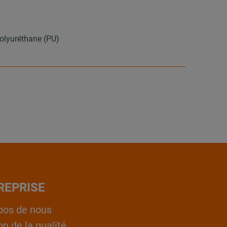
 polyuréthane (PU)
REPRISE
pos de nous
on de la qualité