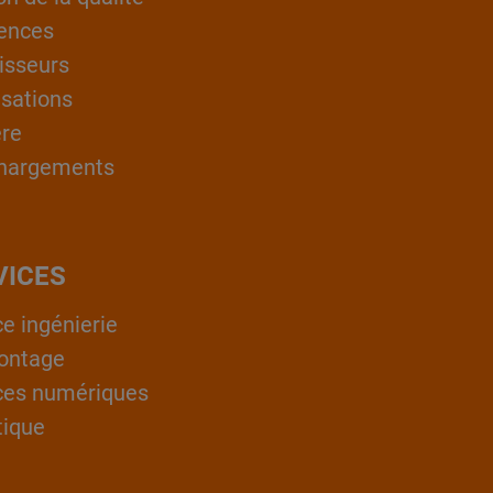
ences
isseurs
isations
ère
hargements
VICES
ce ingénierie
ontage
ces numériques
tique