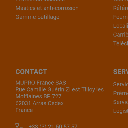
Mastics et anti-corrosion
Référ
Gamme outillage
Fourn
Local
Carri
Téléc
CONTACT
SER
MÜPRO France SAS
Servi
Rue Camille Guérin ZI est Tilloy les
Prém
Mofflaines BP 727
Servi
62031 Arras Cedex
France
Logis
+33 (3) 21 50 57 57