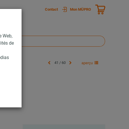
Contact
Mon MÜPRO
te Web,
lités de
édias
41 / 60
aperçu