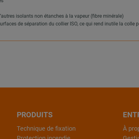
es
’autres isolants non étanches à la vapeur (fibre minérale)
rfaces de séparation du collier ISO, ce qui rend inutile la colle
PRODUITS
ENT
Technique de fixation
À pro
Protection incendie
Gesti