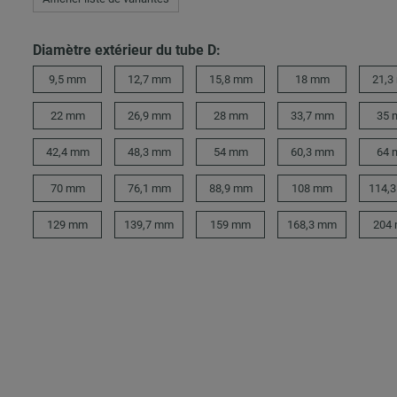
Diamètre extérieur du tube D:
9,5 mm
12,7 mm
15,8 mm
18 mm
21,3
22 mm
26,9 mm
28 mm
33,7 mm
35
42,4 mm
48,3 mm
54 mm
60,3 mm
64
70 mm
76,1 mm
88,9 mm
108 mm
114,
129 mm
139,7 mm
159 mm
168,3 mm
204