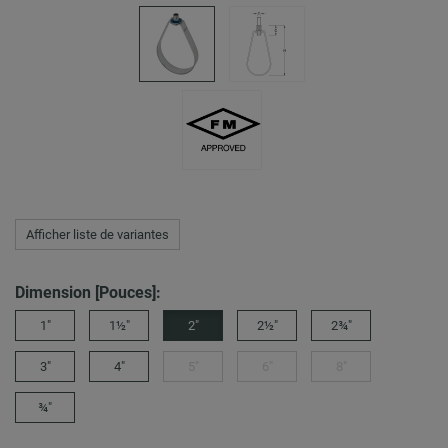
Afficher liste de variantes
Dimension [Pouces]:
1"
1½"
2"
2½"
2¾"
3"
4"
5"
6"
8"
¾"