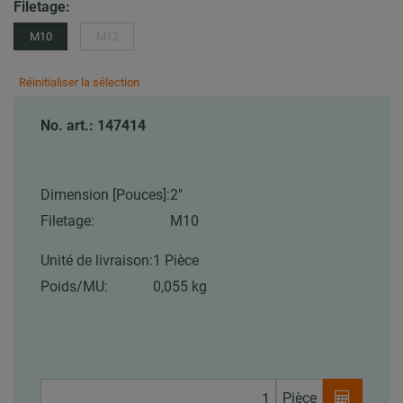
Filetage:
M10
M12
Réinitialiser la sélection
No. art.: 147414
Dimension [Pouces]:
2"
Filetage:
M10
Unité de livraison:
1 Pièce
Poids/MU:
0,055 kg
Pièce