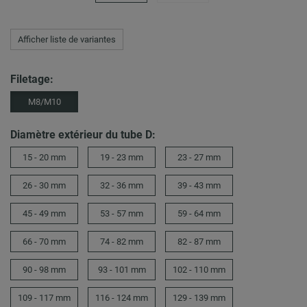
Afficher liste de variantes
Filetage:
M8/M10
Diamètre extérieur du tube D:
15 - 20 mm
19 - 23 mm
23 - 27 mm
26 - 30 mm
32 - 36 mm
39 - 43 mm
45 - 49 mm
53 - 57 mm
59 - 64 mm
66 - 70 mm
74 - 82 mm
82 - 87 mm
90 - 98 mm
93 - 101 mm
102 - 110 mm
109 - 117 mm
116 - 124 mm
129 - 139 mm