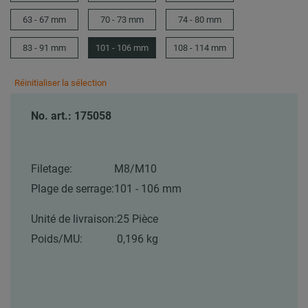
63 - 67 mm
70 - 73 mm
74 - 80 mm
83 - 91 mm
101 - 106 mm
108 - 114 mm
Réinitialiser la sélection
No. art.: 175058
Filetage:
M8/M10
Plage de serrage:
101 - 106 mm
Unité de livraison:
25 Pièce
Poids/MU:
0,196 kg