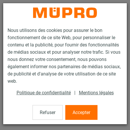
Contact
Nous utilisons des cookies pour assurer le bon
fonctionnement de ce site Web, pour personnaliser le
contenu et la publicité, pour fournir des fonctionnalités
de médias sociaux et pour analyser notre trafic. Si vous
nous donnez votre consentement, nous pouvons
Produits
Technique de fixation
Colliers
½ Platine de répartition
également informer nos partenaires de médias sociaux,
de publicité et d'analyse de votre utilisation de ce site
50 / 60
web.
Politique de confidentialité
|
Mentions légales
½ Platine de répartition
Refuser
Accepter
Platine de répartition, ép 30/50 mm, ø60,3 mm, zinguée