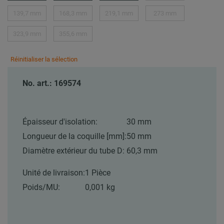
139,7 mm
168,3 mm
219,1 mm
273 mm
323,9 mm
355,6 mm
Réinitialiser la sélection
No. art.: 169574
Épaisseur d'isolation:
30 mm
Longueur de la coquille [mm]:
50 mm
Diamètre extérieur du tube D:
60,3 mm
Unité de livraison:
1 Pièce
Poids/MU:
0,001 kg