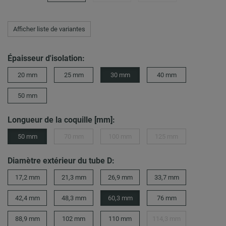
Afficher liste de variantes
Épaisseur d'isolation:
20 mm
25 mm
30 mm
40 mm
50 mm
Longueur de la coquille [mm]:
50 mm
70 mm
100 mm
125 mm
Diamètre extérieur du tube D:
17,2 mm
21,3 mm
26,9 mm
33,7 mm
42,4 mm
48,3 mm
60,3 mm
76 mm
88,9 mm
102 mm
110 mm
114,3 mm